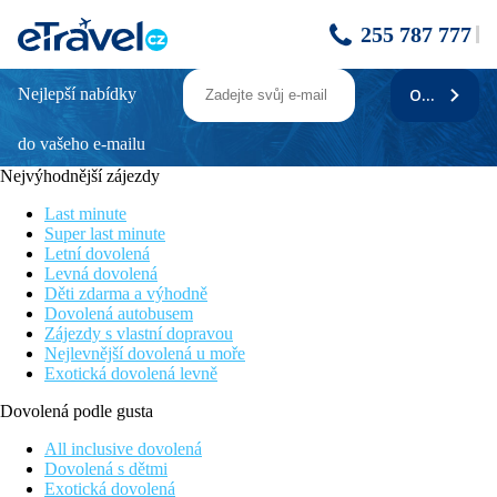
255 787 777
Nejlepší nabídky
ODEBÍRAT
Hotel Madeira
do vašeho e-mailu
Výborný poměr kvality a ceny
Nádherné výhledy ze střechy hotelu na celý Funchal, Atlantik a
Nejvýhodnější zájezdy
hory
V centru historického Funchalu
Last minute
Menší hotel s rodinnou atmosférou
Super last minute
Letní dovolená
Poloha
Levná dovolená
V širším centru Funchalu, jen cca 100 m od přístavu. V blízkosti
Děti zdarma a výhodně
historické jádro s katedrálou, tržiště, lanovka na horu Monte,
Dovolená autobusem
autobusové nádraží a řada restaurací, kaváren a barů.
Zájezdy s vlastní dopravou
Nejlevnější dovolená u moře
Vybavení
Exotická dovolená levně
Vstupní hala s recepcí, výtah, restaurace a la carte, konfereční
sál, společenská místnost s TV a kulečníkem. Na střeše bazén,
Dovolená podle gusta
bar u bazénu a terasa s lehátky a slunečníky zdarma.
All inclusive dovolená
Pokoje
Dovolená s dětmi
Dvoulůžkový pokoj:
koupelna/WC, (vysoušeč vlasů),
Exotická dovolená