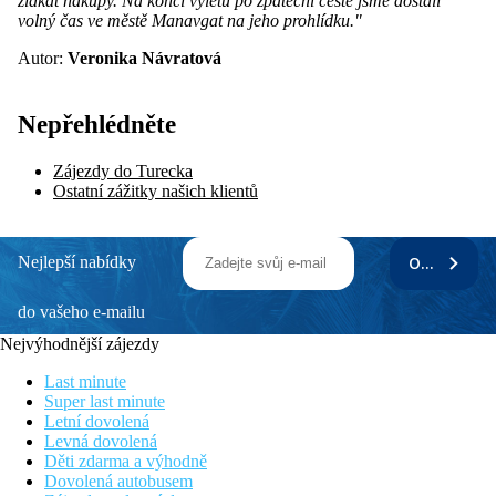
zlákat nákupy. Ná konci výletu po zpáteční cestě jsme dostali
volný čas ve městě Manavgat na jeho prohlídku."
Autor:
Veronika Návratová
Nepřehlédněte
Zájezdy do Turecka
Ostatní zážitky našich klientů
Nejlepší nabídky
ODEBÍRAT
do vašeho e-mailu
Nejvýhodnější zájezdy
Last minute
Super last minute
Letní dovolená
Levná dovolená
Děti zdarma a výhodně
Dovolená autobusem