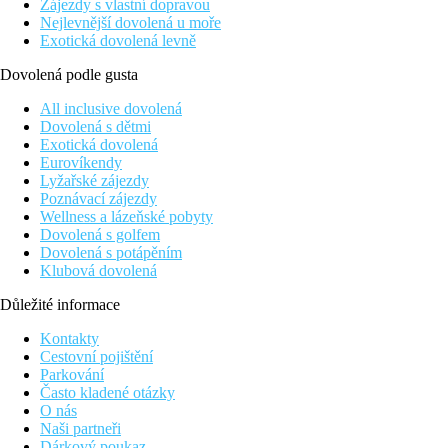
Zájezdy s vlastní dopravou
Nejlevnější dovolená u moře
Exotická dovolená levně
Dovolená podle gusta
All inclusive dovolená
Dovolená s dětmi
Exotická dovolená
Eurovíkendy
Lyžařské zájezdy
Poznávací zájezdy
Wellness a lázeňské pobyty
Dovolená s golfem
Dovolená s potápěním
Klubová dovolená
Důležité informace
Kontakty
Cestovní pojištění
Parkování
Často kladené otázky
O nás
Naši partneři
Dárkový poukaz