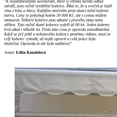
"K nejoblíbenějším suvenýrům, které si většina turistů odtud
odváží, jsou ručně vyráběné koberce.
Říká se, že u oveček je lepší
vlna z krku a hlavy. Každým otočením proti slunci mění koberec
barvu. Ceny se pohybují kolem 30 000 Kč, ale s cenou můžete
smlouvat. Některé koberce jsou utkané z pravého zlata nebo
stříbra. Tyto ručně tkané koberce vydrží až 90 let. Jeden koberec
trvá utkat i několik let. Proto tato cena je opravdu zanedbatelná.
Když se prý ještě u nehotového koberce protrhne vlákno, musí se
celý koberec vyhodit, už nejde opravit a celá práce byla
zbytečná. Opravdu to ale byla nádhera!"
Autor:
Edita Koudelová