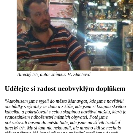
Turecký trh, autor snímku: H. Slachová
Udělejte si radost neobvyklým doplňkem
"Autobusem jsme vyjeli do města Manavgat, kde jsme navštívili
obchůdky s výrobky ze zlata a z kůže, kde jsem si koupila skvělou
kabelku, a pokračovali s celou skupinou navštívit mešitu, která je
svatostánkem náboženství místních obyvatel. Poté jsme
pokračovali busem do města Side, kde jsme navštívili tradiční
turecký trh. My si tam nic nekoupili, ale mnoho lidí se nechalo