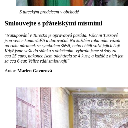
S tureckým prodejcem v obchodě
Smlouvejte s přátelskými místními
"Nakupování v Turecko je opravdová paráda. Všichni Turkové
jsou velice kamarádští a darovační. Na každém rohu nám vázali
na ruku náramek se symbolem štěstí, nebo chtěli vařit jejich čaj!
Když jsme vešli do stánku s oblečením, vybrala jsme si šaty za
cca 25 euro, nakonec jsem odcházela se 4 kusy, a každé z nich jen
za cca 6 eur. Velice rádi smlouvají!"
Autor:
Marlen Gavorová