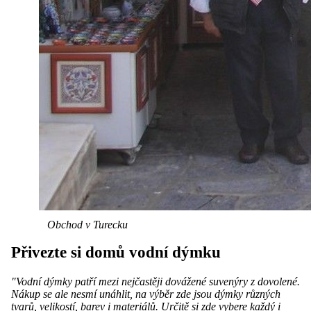
Obchod v Turecku
Přivezte si domů vodní dýmku
"Vodní dýmky patří mezi nejčastěji dovážené suvenýry z dovolené.
Nákup se ale nesmí unáhlit, na výběr zde jsou dýmky různých
tvarů, velikostí, barev i materiálů. Určitě si zde vybere každý i