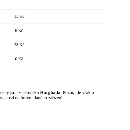
13 Kč
6 Kč
38 Kč
6 Kč
 ceny jsou v letovisku
Hurghada
. Pozor, jde však o
vislosti na úrovni daného zařízení.