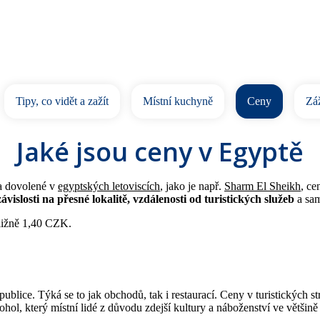
Tipy, co vidět a zažít
Místní kuchyně
Ceny
Záž
Jaké jsou ceny v Egyptě
na dovolené v
egyptských letoviscích
, jako je např.
Sharm El Sheikh
, ce
vislosti na přesné lokalitě, vzdálenosti od turistických služeb
a sam
bližně 1,40 CZK.
ublice. Týká se to jak obchodů, tak i restaurací. Ceny v turistických s
lkohol, který místní lidé z důvodu zdejší kultury a náboženství ve větši