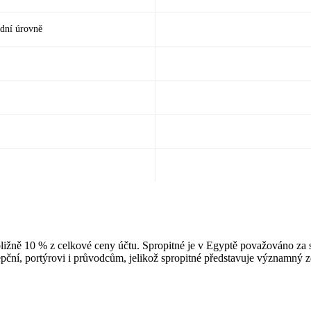
ední úrovně
bližně 10 % z celkové ceny účtu. Spropitné je v Egyptě považováno za s
epční, portýrovi i průvodcům, jelikož spropitné představuje významný zd