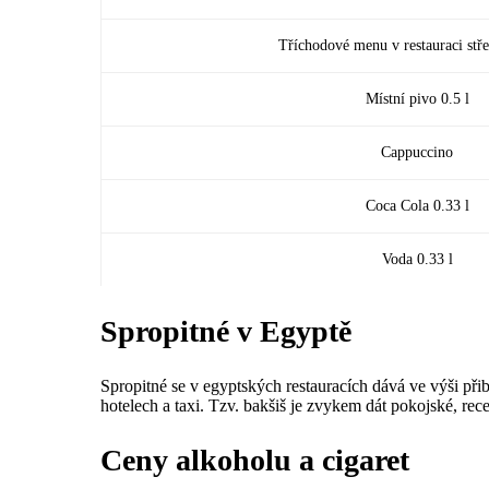
Tříchodové menu v restauraci stř
Místní pivo 0.5 l
Cappuccino
Coca Cola 0.33 l
Voda 0.33 l
Spropitné v Egyptě
Spropitné se v egyptských restauracích dává ve výši při
hotelech a taxi. Tzv. bakšiš je zvykem dát pokojské, rec
Ceny alkoholu a cigaret