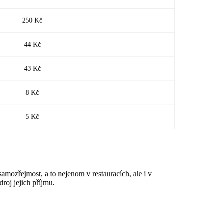
250 Kč
44 Kč
43 Kč
8 Kč
5 Kč
amozřejmost, a to nejenom v restauracích, ale i v
roj jejich příjmu.