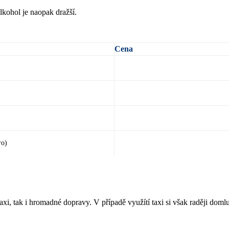
lkohol je naopak dražší.
Cena
ro)
taxi, tak i hromadné dopravy. V případě využítí taxi si však raději dom