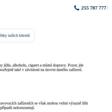
255 787 777
itky našich klientů
ny jídla, alkoholu, cigaret a místní dopravy. Pozor, jde
ozřejmě také v závislosti na úrovni daného zařízení.
travovacích zařízeních se však mohou velmi výrazně lišit
ně případů nekonzumují.