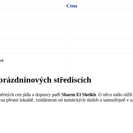
Cena
tek
prázdninových střediscích
měrných cen jídla a dopravy patří
Sharm El Sheikh
. O něco málo nižší
na přesné lokalitě, vzdálenosti od turistických služeb a samozřejmě v zá