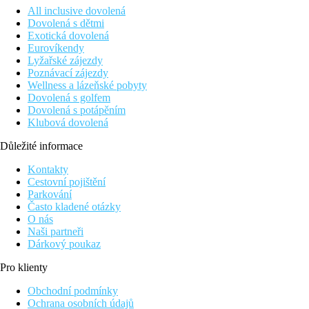
All inclusive dovolená
Dovolená s dětmi
Exotická dovolená
Eurovíkendy
Lyžařské zájezdy
Poznávací zájezdy
Wellness a lázeňské pobyty
Dovolená s golfem
Dovolená s potápěním
Klubová dovolená
Důležité informace
Kontakty
Cestovní pojištění
Parkování
Často kladené otázky
O nás
Naši partneři
Dárkový poukaz
Pro klienty
Obchodní podmínky
Ochrana osobních údajů