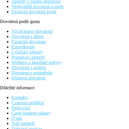
Zájezdy s vlastní dopravou
Nejlevnější dovolená u moře
Exotická dovolená levně
Dovolená podle gusta
All inclusive dovolená
Dovolená s dětmi
Exotická dovolená
Eurovíkendy
Lyžařské zájezdy
Poznávací zájezdy
Wellness a lázeňské pobyty
Dovolená s golfem
Dovolená s potápěním
Klubová dovolená
Důležité informace
Kontakty
Cestovní pojištění
Parkování
Často kladené otázky
O nás
Naši partneři
Dárkový poukaz