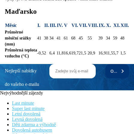
Maďarsko
Měsíc
I.
II.
III.
IV.
V
VI.
VII.
VIII.
IX.
X.
XI.
XII.
Průměrné
měsíční srážky
41
38
34
41
61
68
45
55
39
34
59
48
(mm)
Průměrná teplota
-0,5
2
6,4
11,8
16,6
19,7
21,5
20,9
16,9
11,5
5,7
1,5
vzduchu (°C)
Nejlepší nabídky
ODEBÍRAT
do vašeho e-mailu
Nejvýhodnější zájezdy
Last minute
Super last minute
Letní dovolená
Levná dovolená
Děti zdarma a výhodně
Dovolená autobusem