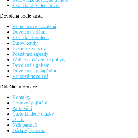
Exotická dovolená levně
Dovolená podle gusta
All inclusive dovolená
Dovolená s dětmi
Exotická dovolená
Eurovíkendy
Lyžařské zájezdy
Poznávací zájezdy
Wellness a lázeňské pobyty
Dovolená s golfem
Dovolená s potápěním
Klubová dovolená
Důležité informace
Kontakty
Cestovní pojištění
Parkování
Často kladené otázky
O nás
Naši partneři
Dárkový poukaz