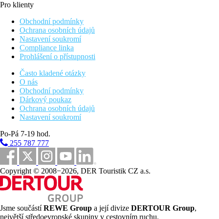
Pro klienty
Obchodní podmínky
Ochrana osobních údajů
Nastavení soukromí
Compliance linka
Prohlášení o přístupnosti
Často kladené otázky
O nás
Obchodní podmínky
Dárkový poukaz
Ochrana osobních údajů
Nastavení soukromí
Po-Pá 7-19 hod.
255 787 777
Copyright © 2008−2026, DER Touristik CZ a.s.
Jsme součástí
REWE Group
a její divize
DERTOUR Group
,
největší středoevropské skupiny v cestovním ruchu.