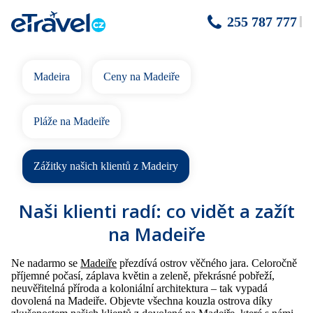
255 787 777
Madeira
Ceny na Madeiře
Pláže na Madeiře
Zážitky našich klientů z Madeiry
Naši klienti radí: co vidět a zažít
na Madeiře
Ne nadarmo se
Madeiře
přezdívá ostrov věčného jara. Celoročně
příjemné počasí, záplava květin a zeleně, překrásné pobřeží,
neuvěřitelná příroda a koloniální architektura – tak vypadá
dovolená na Madeiře. Objevte všechna kouzla ostrova díky