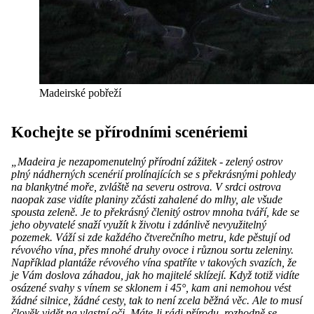
Madeirské pobřeží
Kochejte se přírodními scenériemi
„Madeira je nezapomenutelný přírodní zážitek - zelený ostrov
plný nádherných scenérií prolínajících se s překrásnými pohledy
na blankytné moře, zvláště na severu ostrova. V srdci ostrova
naopak zase vidíte planiny zčásti zahalené do mlhy, ale všude
spousta zeleně.
Je to překrásný členitý ostrov mnoha tváří, kde se
jeho obyvatelé snaží využít k životu i zdánlivě nevyužitelný
pozemek. Váží si zde každého čtverečního metru, kde pěstují od
révového vína, přes mnohé druhy ovoce i různou sortu zeleniny.
Například plantáže révového vína spatříte v takových svazích, že
je Vám doslova záhadou, jak ho majitelé sklízejí. Když totiž vidíte
osázené svahy s vínem se sklonem i 45°, kam ani nemohou vést
žádné silnice, žádné cesty, tak to není zcela běžná věc. Ale to musí
člověk vidět na vlastní oči.
Máte-li rádi přírodu, rozhodně se