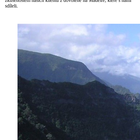
zkušenostem našich klientů z dovolené na Madeiře, které s námi
sdíleli.