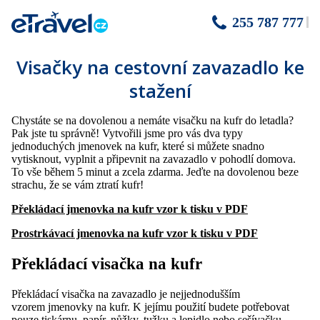
255 787 777
Visačky na cestovní zavazadlo ke
stažení
Chystáte se na dovolenou a nemáte visačku na kufr do letadla?
Pak jste tu správně! Vytvořili jsme pro vás dva typy
jednoduchých jmenovek na kufr, které si můžete snadno
vytisknout, vyplnit a připevnit na zavazadlo v pohodlí domova.
To vše během 5 minut a zcela zdarma. Jeďte na dovolenou beze
strachu, že se vám ztratí kufr!
Překládací jmenovka na kufr vzor k tisku v PDF
Prostrkávací jmenovka na kufr vzor k tisku v PDF
Překládací visačka na kufr
Překládací visačka na zavazadlo je nejjednodušším
vzorem jmenovky na kufr. K jejímu použití budete potřebovat
pouze tiskárnu, papír, nůžky, tužku a lepidlo nebo sešívačku.