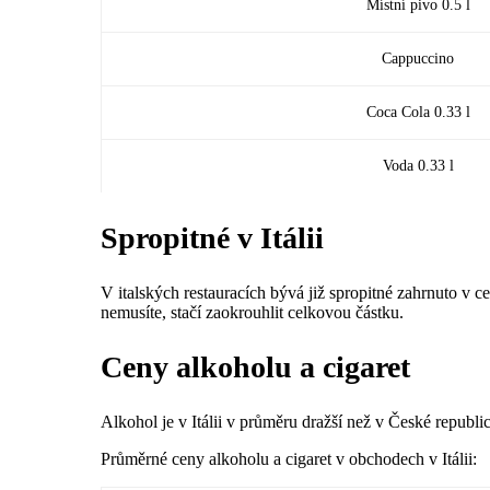
Místní pivo 0.5 l
Cappuccino
Coca Cola 0.33 l
Voda 0.33 l
Spropitné v Itálii
V italských restauracích bývá již spropitné zahrnuto v c
nemusíte, stačí zaokrouhlit celkovou částku.
Ceny alkoholu a cigaret
Alkohol je v Itálii v průměru dražší než v České republice
Průměrné ceny alkoholu a cigaret v obchodech v Itálii: