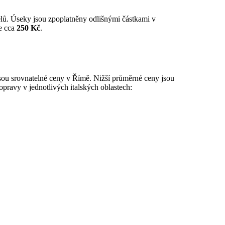
nelů. Úseky jsou zpoplatněny odlišnými částkami v
je cca
250 Kč
.
jsou srovnatelné ceny v Římě. Nižší průměrné ceny jsou
dopravy v jednotlivých italských oblastech: