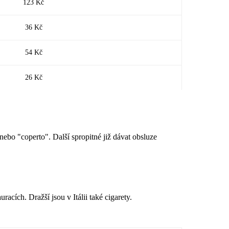
123 Kč
36 Kč
54 Kč
26 Kč
nebo "coperto". Další spropitné již dávat obsluze
racích. Dražší jsou v Itálii také cigarety.