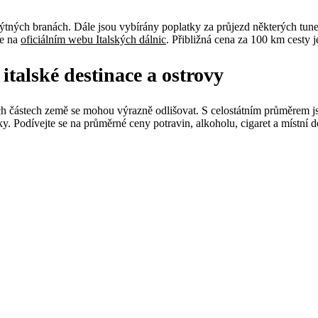
v mýtných branách. Dále jsou vybírány poplatky za průjezd některých tu
te na
oficiálním webu Italských dálnic
. Přibližná cena za 100 km cesty 
italské destinace a ostrovy
vých částech země se mohou výrazně odlišovat. S celostátním průměrem 
átky. Podívejte se na průměrné ceny potravin, alkoholu, cigaret a místní 