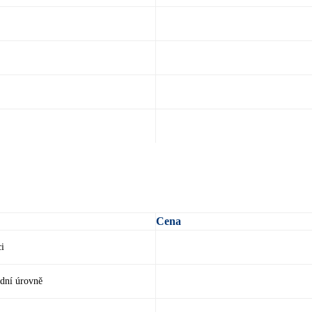
Cena
ci
ední úrovně