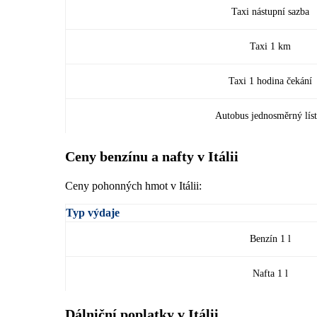
Taxi nástupní sazba
Taxi 1 km
Taxi 1 hodina čekání
Autobus jednosměrný lís
Ceny benzínu a nafty v Itálii
Ceny pohonných hmot v Itálii:
Typ výdaje
Benzín 1 l
Nafta 1 l
Dálniční poplatky v Itálii