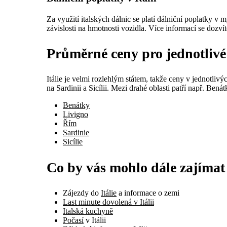
Za využití italských dálnic se platí dálniční poplatky 
závislosti na hmotnosti vozidla. Více informací se dozví
Průměrné ceny pro jednotlivé 
Itálie je velmi rozlehlým státem, takže ceny v jednotli
na Sardinii a Sicílii. Mezi drahé oblasti patří např. Ben
Benátky
Livigno
Řím
Sardinie
Sicílie
Co by vás mohlo dále zajímat
Zájezdy do
Itálie
a informace o zemi
Last minute dovolená v Itálii
Italská kuchyně
Počasí
v Itálii