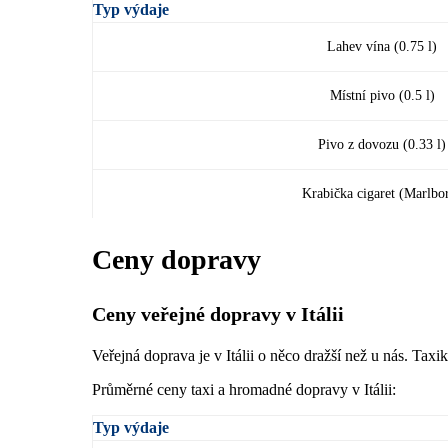
Typ výdaje
Lahev vína (0.75 l)
Místní pivo (0.5 l)
Pivo z dovozu (0.33 l)
Krabička cigaret (Marlbo
Ceny dopravy
Ceny veřejné dopravy v Itálii
Veřejná doprava je v Itálii o něco dražší než u nás. Taxik
Průměrné ceny taxi a hromadné dopravy v Itálii:
Typ výdaje