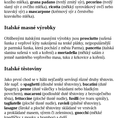
kozího mléka),
grana padano
(tvrdý zrnitý sýr),
pecorino
(tvrdý
slaný sýr z ovčího mléka),
ricotta
(měkký syrovátkový ovčí nebo
kravský sýr) a
mascarpone
(krémový sýr z čerstvého
kravského mléka).
Italské masné výrobky
Oblíbenými italskými masnými výrobky jsou
prosciutto
(sušená
šunka z vepřové kýty nakrájená na tenké plátky, nejpopulárnější
je parmská šunka, která pochází z města Parma),
pancetta
(italská
slanina sušená v soli a koření) a
mortadella
(měkký salám z
jemně namletého vepřového masa, tuku z krkovice a koření).
Italské těstoviny
Jako první chod se v Itálii nejčastěji servírují různé druhy těstovin.
Jde např. o
spaghetti
(dlouhé tenké těstoviny),
bucatini
(duté
špagety),
penne
(duté válečky s brázdami nebo hladkým
povrchem),
macaroni
(podlouhlé duté těstoviny z bezvaječného
těsta),
fettuccine
(ploché tlusté nudle),
fusilli
(ve tvaru spirály),
tagliatelle
(ploché tlusté nudle),
ravioli
(plněné těstoviny),
lasagne
(široké a ploché těstoviny skládané ve vrstvách
a prokládané masem, sýrem či zeleninou),
gnocchi
(měkké
knedlíčky z mouky a brambor) a další.