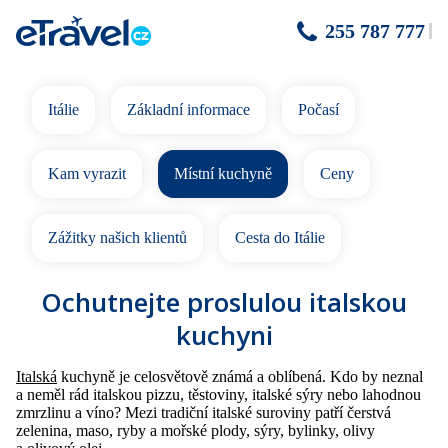
255 787 777
Itálie
Základní informace
Počasí
Kam vyrazit
Místní kuchyně
Ceny
Zážitky našich klientů
Cesta do Itálie
Ochutnejte proslulou italskou
kuchyni
Italská
kuchyně je celosvětově známá a oblíbená. Kdo by neznal
a neměl rád italskou pizzu, těstoviny, italské sýry nebo lahodnou
zmrzlinu a víno? Mezi tradiční italské suroviny patří čerstvá
zelenina, maso, ryby a mořské plody, sýry, bylinky, olivy