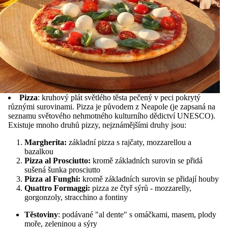
Pizza
: kruhový plát světlého těsta pečený v peci pokrytý
různými surovinami. Pizza je původem z Neapole (je zapsaná na
seznamu světového nehmotného kulturního dědictví UNESCO).
Existuje mnoho druhů pizzy, nejznámějšími druhy jsou:
Margherita:
základní pizza s rajčaty, mozzarellou a
bazalkou
Pizza al Prosciutto:
kromě základních surovin se přidá
sušená šunka prosciutto
Pizza al Funghi:
kromě základních surovin se přidají houby
Quattro Formaggi:
pizza ze čtyř sýrů - mozzarelly,
gorgonzoly, stracchino a fontiny
Těstoviny
: podávané "al dente" s omáčkami, masem, plody
moře, zeleninou a sýry