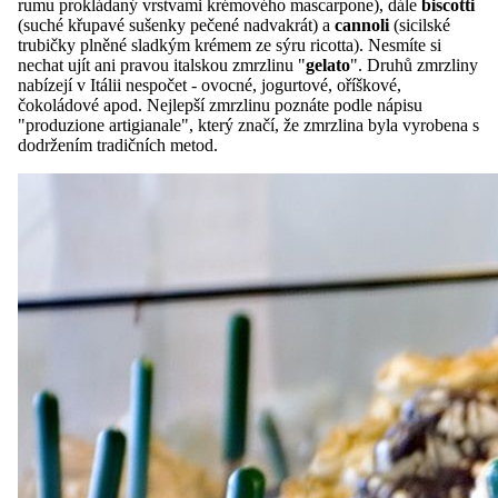
rumu prokládaný vrstvami krémového mascarpone), dále
biscotti
(suché křupavé sušenky pečené nadvakrát) a
cannoli
(sicilské
trubičky plněné sladkým krémem ze sýru ricotta). Nesmíte si
nechat ujít ani pravou italskou zmrzlinu "
gelato
". Druhů zmrzliny
nabízejí v Itálii nespočet - ovocné, jogurtové, oříškové,
čokoládové apod. Nejlepší zmrzlinu poznáte podle nápisu
"produzione artigianale", který značí, že zmrzlina byla vyrobena s
dodržením tradičních metod.