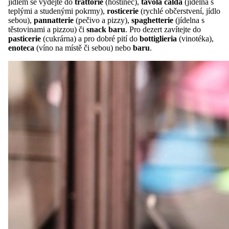
jídlem se vydejte do
trattorie
(hostinec),
tavola calda
(jídelna s
teplými a studenými pokrmy),
rosticerie
(rychlé občerstvení, jídlo
sebou),
pannatterie
(pečivo a pizzy),
spaghetterie
(jídelna s
těstovinami a pizzou) či
snack baru
. Pro dezert zavítejte do
pasticerie
(cukrárna) a pro dobré pití do
bottiglieria
(vinotéka),
enoteca
(víno na místě či sebou) nebo
baru
.