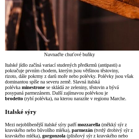
Navnaďte chuťové buňky
Italské jídlo začíná variací studených předkrmů (antipasti) a
pokračuje prvním chodem, kterým jsou většinou těstoviny,
rizoto, dále pokrmy z darů moře nebo polévky. Polévky jsou však
dominantou spíše na severu země. Slavná italská
polévka
minestrone
se skládá ze zeleniny, těstovin a bývá
posypaná parmezánem. Další zajímavou polévkou je
brodetto
(rybí polévka), na kterou narazíte v regionu Marche.
Italské sýry
Mezi nejoblíbenější italské sýry patří
mozzarella
(měkký sýr z
kravského nebo bůvolího mléka),
parmezán
(tvrdý drobivý sýr z
kravského mléka),
gorgonzola
(plísňový sýr z kravského nebo