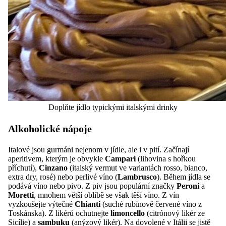
Doplňte jídlo typickými italskými drinky
Alkoholické nápoje
Italové jsou gurmáni nejenom v jídle, ale i v pití. Začínají
aperitivem, kterým je obvykle
Campari
(lihovina s hořkou
příchutí),
Cinzano
(italský vermut ve variantách rosso, bianco,
extra dry, rosé) nebo perlivé
víno (
Lambrusco
). Během jídla se
podává víno nebo pivo. Z piv jsou populární značky
Peroni
a
Moretti
, mnohem větší oblibě se však těší víno. Z vín
vyzkoušejte výtečné
Chianti
(suché rubínově červené víno z
Toskánska). Z likérů ochutnejte
limoncello
(citrónový likér ze
Sicílie) a
sambuku
(anýzový likér). Na dovolené v Itálii se jistě