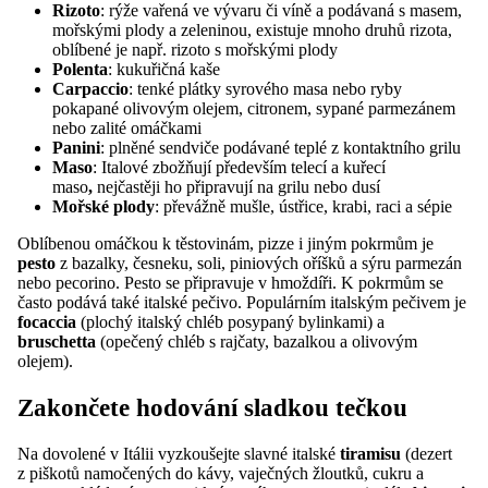
Rizoto
: rýže vařená ve vývaru či víně a podávaná s masem,
mořskými plody a zeleninou, existuje mnoho druhů rizota,
oblíbené je např. rizoto s mořskými plody
Polenta
: kukuřičná kaše
Carpaccio
: tenké plátky syrového masa nebo ryby
pokapané olivovým olejem, citronem, sypané parmezánem
nebo zalité omáčkami
Panini
: plněné sendviče podávané teplé z kontaktního grilu
Maso
: Italové zbožňují především telecí a kuřecí
maso
,
nejčastěji ho připravují na grilu nebo dusí
Mořské plody
: převážně mušle, ústřice, krabi, raci a sépie
Oblíbenou omáčkou k těstovinám, pizze i jiným pokrmům je
pesto
z bazalky, česneku, soli, piniových oříšků a sýru parmezán
nebo pecorino. Pesto se připravuje v hmoždíři. K pokrmům se
často podává také italské pečivo. Populárním italským pečivem je
f
ocaccia
(plochý italský chléb posypaný bylinkami) a
b
ruschetta
(opečený chléb s rajčaty, bazalkou a olivovým
olejem).
Zakončete hodování sladkou tečkou
Na dovolené v Itálii vyzkoušejte slavné italské
tiramisu
(dezert
z piškotů namočených do kávy, vaječných žloutků, cukru a