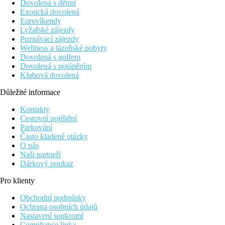
Dovolená s dětmi
Exotická dovolená
Eurovíkendy
Lyžařské zájezdy
Poznávací zájezdy
Wellness a lázeňské pobyty
Dovolená s golfem
Dovolená s potápěním
Klubová dovolená
Důležité informace
Kontakty
Cestovní pojištění
Parkování
Často kladené otázky
O nás
Naši partneři
Dárkový poukaz
Pro klienty
Obchodní podmínky
Ochrana osobních údajů
Nastavení soukromí
Compliance linka