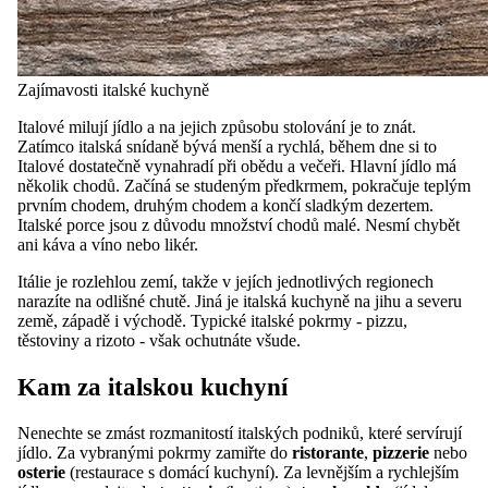
Zajímavosti italské kuchyně
Italové milují jídlo a na jejich způsobu stolování je to znát.
Zatímco italská snídaně bývá menší a rychlá, během dne si to
Italové dostatečně vynahradí při obědu a večeři. Hlavní jídlo má
několik chodů. Začíná se studeným předkrmem, pokračuje teplým
prvním chodem, druhým chodem a končí sladkým dezertem.
Italské porce jsou z důvodu množství chodů malé. Nesmí chybět
ani káva a víno nebo likér.
Itálie je rozlehlou zemí, takže v jejích jednotlivých regionech
narazíte na odlišné chutě. Jiná je italská kuchyně na jihu a severu
země, západě i východě. Typické italské pokrmy - pizzu,
těstoviny a rizoto - však ochutnáte všude.
Kam za italskou kuchyní
Nenechte se zmást rozmanitostí italských podniků, které servírují
jídlo. Za vybranými pokrmy zamiřte do
ristorante
,
pizzerie
nebo
osterie
(restaurace s domácí kuchyní). Za levnějším a rychlejším