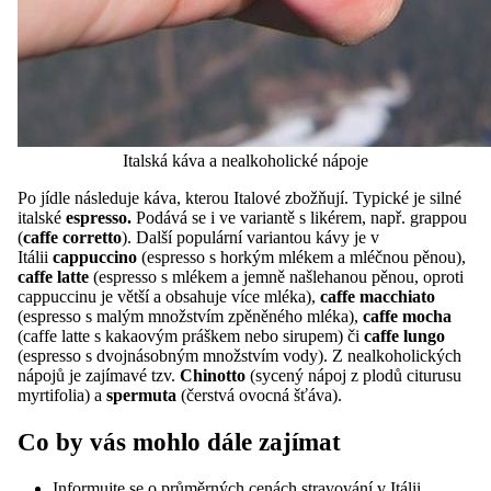
Italská káva a nealkoholické nápoje
Po jídle následuje káva, kterou Italové zbožňují. Typické je silné
italské
espresso.
Podává se i ve variantě s likérem, např. grappou
(
c
affe
corretto
). Další populární variantou kávy je v
Itálii
cappuccino
(espresso s horkým mlékem a mléčnou pěnou),
c
affe latte
(espresso s mlékem a jemně našlehanou pěnou, oproti
cappuccinu je větší a obsahuje více mléka),
caffe macchiato
(espresso s malým množstvím zpěněného mléka),
caffe mocha
(caffe latte s kakaovým práškem nebo sirupem)
či
caffe lungo
(espresso s dvojnásobným množstvím vody). Z nealkoholických
nápojů je zajímavé tzv.
Chinotto
(sycený nápoj z plodů citurusu
myrtifolia) a
spermuta
(čerstvá ovocná šťáva).
Co by vás mohlo dále zajímat
Informujte se o průměrných
cenách
stravování v Itálii.