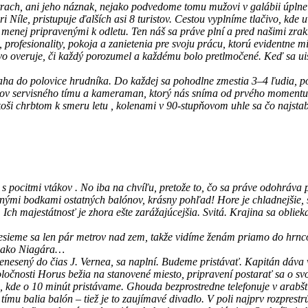
strach, ani jeho náznak, nejako podvedome tomu mužovi v galábii úpln
ri Níle, pristupuje ďalších asi 8 turistov. Cestou vyplníme tlačivo, k
 menej pripravenými k odletu. Ten náš sa práve plní a pred našimi zr
 profesionality, pokoja a zanietenia pre svoju prácu, ktorú evidentne m
livo overuje, či každý porozumel a každému bolo pretlmočené. Keď sa u
aha do polovice hrudníka. Do každej sa pohodlne zmestia 3–4 ľudia, pod
enov servisného tímu a kameraman, ktorý nás sníma od prvého momentu. P
oši chrbtom k smeru letu , kolenami v 90-stupňovom uhle sa čo najstabil
 pocitmi vtákov . No iba na chvíľu, pretože to, čo sa práve odohráva p
ebnými bodkami ostatných balónov, krásny pohľad! Hore je chladnejšie
 majestátnosť je zhora ešte zarážajúcejšia. Svitá. Krajina sa oblieka d
nesieme sa len pár metrov nad zem, takže vidíme ženám priamo do hr
jú ako Niagára…
a prenesený do čias J. Vernea, sa naplní. Budeme pristávať. Kapitán dáv
poločnosti Horus bežia na stanovené miesto, pripravení postarať sa o s
te, kde o 10 minút pristávame. Ghouda bezprostredne telefonuje v arab
 tímu balia balón – tiež je to zaujímavé divadlo. V poli najprv rozpres