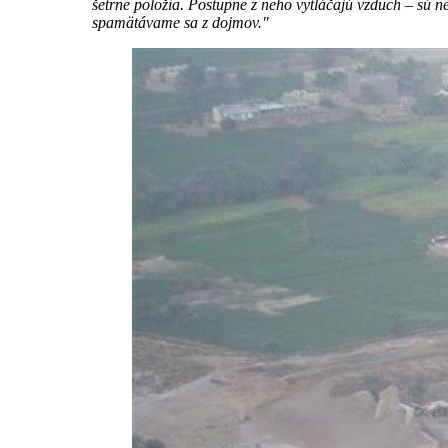
šetrne položia. Postupne z neho vytláčajú vzduch – sú 
spamätávame sa z dojmov."