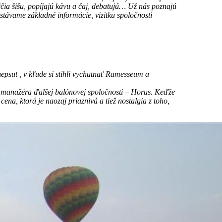
čia šišu, popíjajú kávu a čaj, debatujú… Už nás poznajú
stávame základné informácie, vizitku spoločnosti
epsut , v kľude si stihli vychutnať Ramesseum a
d manažéra ďalšej balónovej spoločnosti – Horus. Keďže
ena, ktorá je naozaj priaznivá a tiež nostalgia z toho,