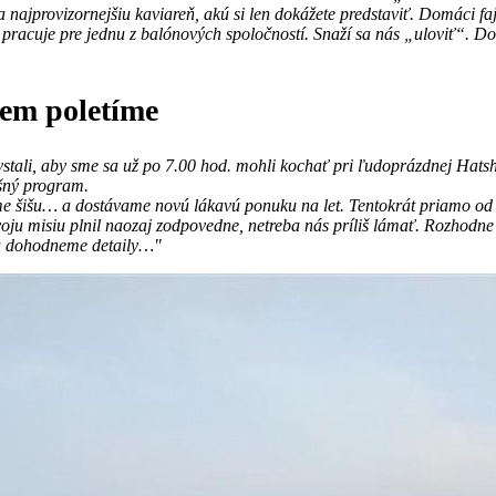
ajprovizornejšiu kaviareň, akú si len dokážete predstaviť. Domáci faj
 pracuje pre jednu z balónových spoločností. Snaží sa nás „uloviť“. Do
nem poletíme
vstali, aby sme sa už po 7.00 hod. mohli kochať pri ľudoprázdnej Hatsh
ešný program.
ime šišu… a dostávame novú lákavú ponuku na let. Tentokrát priamo o
ju misiu plnil naozaj zodpovedne, netreba nás príliš lámať. Rozhodne c
 a dohodneme detaily…"