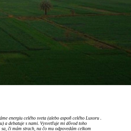
áme energiu celého sveta (alebo aspoň celého Luxoru .
u) a debatuje s nami. Vysvetľuje mi dôvod toho
Pýta sa, či mám strach, na čo mu odpovedám celkom