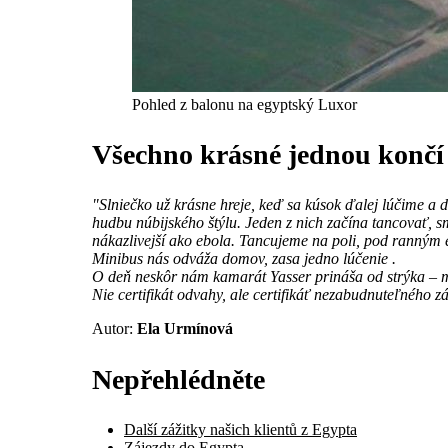
Pohled z balonu na egyptský Luxor
Všechno krásné jednou končí
"Slniečko už krásne hreje, keď sa kúsok ďalej lúčime a ď
hudbu núbijského štýlu. Jeden z nich začína tancovať, sme
nákazlivejší ako ebola. Tancujeme na poli, pod ranným
Minibus nás odváža domov, zasa jedno lúčenie .
O deň neskôr nám kamarát Yasser prináša od strýka – ma
Nie certifikát odvahy, ale certifikáť nezabudnuteľ
Autor:
Ela Urmínová
Nepřehlédněte
Další zážitky našich klientů z Egypta
Zájezdy do Egypta