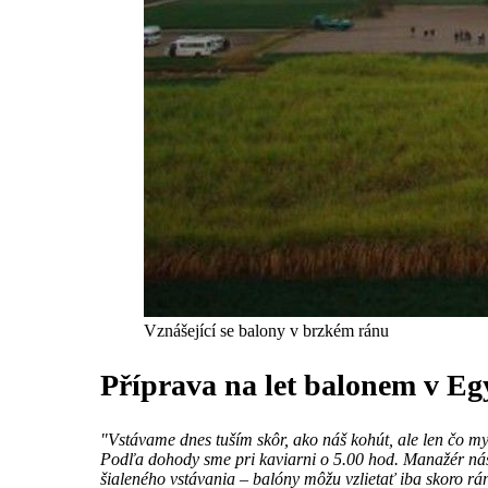
Vznášející se balony v brzkém ránu
Příprava na let balonem v Eg
"Vstávame dnes tuším skôr, ako náš kohút, ale len čo 
Podľa dohody sme pri kaviarni o 5.00 hod. Manažér nás 
šialeného vstávania – balóny môžu vzlietať iba skoro rá