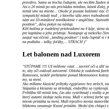
pravdivo. Sama sa trochu čudujem, ale necítim žiaden 
Asi o 20 minút po nás prichádza minibus, kúsok ďalej, p
minút sme na mieste… Okolie je posiate balónmi viac či
sympatický mladý muž , z ktorého sála zmes rozhodnosti,
nám asi 10-minútové miniškolenie v angličtine. Starost
position“, dáva pokyn na nástup.
Kôš balóna je rozdelený priehradami na 4 kóje, stena si
pre kapitána a jeho prístroje. Nastupuje aj niekoľko čl
zaujať nacvičenú „landing position“ ( teda čupnúť si v k
na podlahu – tašky, foťáky,… STRACH )"
Let balonem nad Luxorem
"STÚPAME !!!! Už môžeme vstať… zavrieť oči a zžiť sa s
to, aby oči ostávali zatvorené. Obloha je ozdobená far
Ramesseu, neskôr prelietame ponad Memnonove kolosy. Ich
my, sa mení.
Ako míňame klasické príbytky egypťanov bez striech, z
Stúpania a klesania sa striedajú, endorfíny sa vyplavu
Približne 60 minút letu, čas ako vystrihnutý z reality 
ktorý autami sleduje našu trasu. Muži v zelenej farbe s
miesto pristátia sa mení. Muži trpezlivo menia stanoviš
blízkemu oznamuje šťasné pristátie. Medzi tým chlapci z