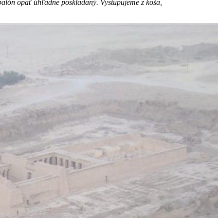
e balón opäť úhľadne poskladaný. Vystupujeme z koša,