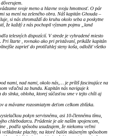
e dôverujem.
de uvádzame svoje meno a hlavne svoju hmotnosť. O pár
akmi sa mení na zeleného obra. Náš kapitán Ghouda –
iluje, si nás zhromaždí do kruhu okolo seba a poskytne
istí, že každý z nás pochopil význam pojmu „land
ľa telesných dispozícií. V strede je vyhradené miesto
ri štarte , rovnako ako pri pristávaní, prikáže kapitán
nejšie zaprieť do protiľahlej steny koša, odložiť všetko
od nami, nad nami, okolo nás,… je príliš fascinujúce na
, som vďačná za bundu. Kapitán nás naviguje k
o slnka, obloha, ktorej súčasťou sme v tejto chíli aj
ncov a mávame rozosmiatym deťom celkom zblízka.
a vysielačkou pokyn servisnému, asi 10-člennému tímu,
vojho chlebodarcu. Prúdenie je ale naším spojencom,
štine , podľa spôsobu usudzujem, že niekomu veľmi
trú velikánske plachty, na ktoré balón skúseným spôsobom