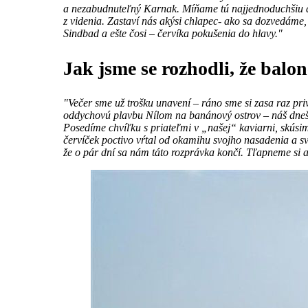
a nezabudnuteľný Karnak. Míňame tú najjednoduchšiu a n
z videnia. Zastaví nás akýsi chlapec- ako sa dozvedáme,
Sindbad a ešte čosi – červíka pokušenia do hlavy."
Jak jsme se rozhodli, že balo
"Večer sme už trošku unavení – ráno sme si zasa raz pri
oddychovú plavbu Nílom na banánový ostrov – náš dn
Posedíme chvíľku s priateľmi v „našej“ kaviarni, skús
červíček poctivo vŕtal od okamihu svojho nasadenia a svo
že o pár dní sa nám táto rozprávka končí. Tľapneme si