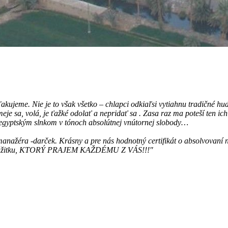
akujeme. Nie je to však všetko – chlapci odkiaľsi vytiahnu tradičné hu
je sa, volá, je ťažké odolať a nepridať sa . Zasa raz ma poteší ten ich 
 egyptským slnkom v tónoch absolútnej vnútornej slobody…
nažéra -darček. Krásny a pre nás hodnotný certifikát o absolvovaní n
ného zážitku, KTORÝ PRAJEM KAŽDÉMU Z VÁS!!!"