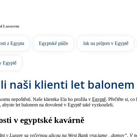
ad Luxorem
sti z Egypta
Egyptské pláže
Jak na průjem v Egyptě
v Egyptě
ili naši klienti let balonem
komu nepoštěstí. Naše klientka Ela ho prožila v
Egyptě
. Přečtěte si, c
čí, abyste let balonem na dovolené v Egyptě také vyzkoušeli.
sti v egyptské kavárně
i v Luxore sa večernou ulicou na West Bank vraciame „domov“. V no