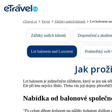
eTravel.cz
Egypt
Zážitky našich klientů
Let balonem n
Zážitky našich klientů
Doporučení a zkušeno
Let balonem nad Luxorem
Podmořský svět 
Jak prož
Let balonem je jedinečným zážitkem, který se jen tak ně
Ele při letu nejvíce líbilo. Třeba vás její dojmy přesvěd
Nabídka od balonové společno
"Po celom dlhom krásnom na zážitky bohatom ďalšom dn