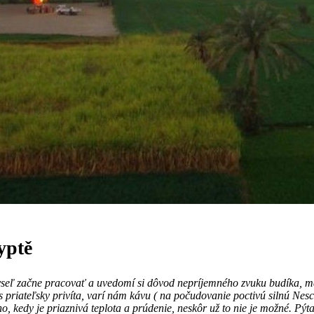
yptě
myseľ začne pracovať a uvedomí si dôvod nepríjemného zvuku budíka, m
priateľsky privíta, varí nám kávu ( na počudovanie poctivú silnú Nesc
no, kedy je priaznivá teplota a prúdenie, neskôr už to nie je možné. 