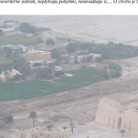
neuveriteľne zohratí, neplytvajú pohybmi, nezavadzajú si,… O chvíľu j