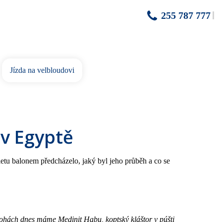
255 787 777
Jízda na velbloudovi
 v Egyptě
o letu balonem předcházelo, jaký byl jeho průběh a co se
hách dnes máme Medinit Habu, koptský kláštor v púšti