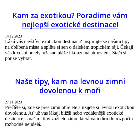
Kam za exotikou? Poradíme vám
nejlepší exotické destinace!
14.12.2023
Láká vás navštívit exotickou destinaci? Inspirujte se našimi tipy
na oblíbená místa a splňte si sen o dalekém tropickém ráji. Čekají
vás luxusní hotely, úžasné pláže i kouzelná atmosféra. Stačí si
pouze vybrat.
Naše tipy, kam na levnou zimní
dovolenou k moři
27.11.2023
Přečtěte si, kde se přes zimu ohřejete a užijete si levnou exotickou
dovolenou. Ať už vás lákají bližší nebo vzdálenější exotické
destinace, s našimi tipy zažijete zimu, která vám díru do rozpočtu
rozhodně neudělá.