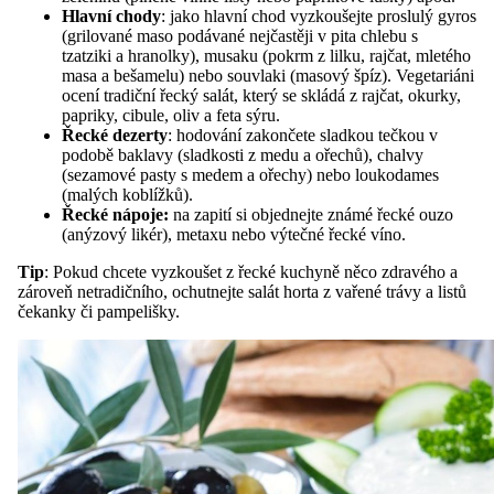
Hlavní chody
: jako hlavní chod vyzkoušejte proslulý gyros
(grilované maso podávané nejčastěji v pita chlebu s
tzatziki a hranolky), musaku (pokrm z lilku, rajčat, mletého
masa a bešamelu) nebo souvlaki (masový špíz). Vegetariáni
ocení tradiční řecký salát, který se skládá z rajčat, okurky,
papriky, cibule, oliv a feta sýru.
Řecké dezerty
: hodování zakončete sladkou tečkou
v
podobě baklavy (sladkosti z medu a ořechů), chalvy
(sezamové pasty s medem a ořechy) nebo loukodames
(malých koblížků).
Řecké nápoje:
na zapití si objednejte známé řecké ouzo
(anýzový likér), metaxu nebo výtečné řecké víno.
Tip
: Pokud chcete vyzkoušet z řecké kuchyně něco zdravého a
zároveň netradičního, ochutnejte salát horta z vařené trávy a listů
čekanky či pampelišky.