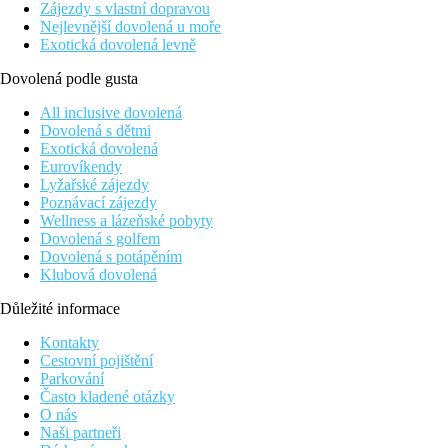
Zájezdy s vlastní dopravou
Nejlevnější dovolená u moře
Exotická dovolená levně
Dovolená podle gusta
All inclusive dovolená
Dovolená s dětmi
Exotická dovolená
Eurovíkendy
Lyžařské zájezdy
Poznávací zájezdy
Wellness a lázeňské pobyty
Dovolená s golfem
Dovolená s potápěním
Klubová dovolená
Důležité informace
Kontakty
Cestovní pojištění
Parkování
Často kladené otázky
O nás
Naši partneři