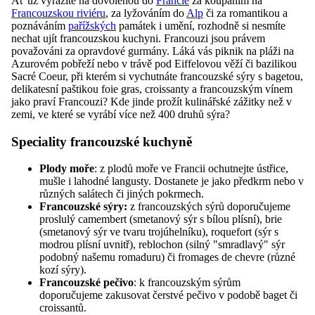
Ať už vyrážíte na dovolenou do
Francie
za koupáním na
Francouzskou riviéru
, za lyžováním do
Alp
či za romantikou a
poznáváním
pařížských
památek i umění, rozhodně si nesmíte
nechat ujít francouzskou kuchyni. Francouzi jsou právem
považováni za opravdové gurmány. Láká vás piknik na pláži na
Azurovém pobřeží nebo v trávě pod Eiffelovou věží či bazilikou
Sacré Coeur, při kterém si vychutnáte francouzské sýry s bagetou,
delikatesní paštikou foie gras, croissanty a francouzským vínem
jako praví Francouzi? Kde jinde prožít kulinářské zážitky než v
zemi, ve které se vyrábí více než 400 druhů sýra?
Speciality francouzské kuchyně
Plody moře
: z plodů moře ve Francii ochutnejte ústřice,
mušle i lahodné langusty. Dostanete je jako předkrm nebo v
různých salátech či jiných pokrmech.
Francouzské sýry:
z francouzských sýrů doporučujeme
proslulý camembert (smetanový sýr s bílou plísní), brie
(smetanový sýr ve tvaru trojúhelníku), roquefort (sýr s
modrou plísní uvnitř), reblochon (silný "smradlavý" sýr
podobný našemu romaduru) či fromages de chevre (různé
kozí sýry).
Francouzské pečivo
: k francouzským sýrům
doporučujeme zakusovat čerstvé pečivo v podobě baget či
croissantů.