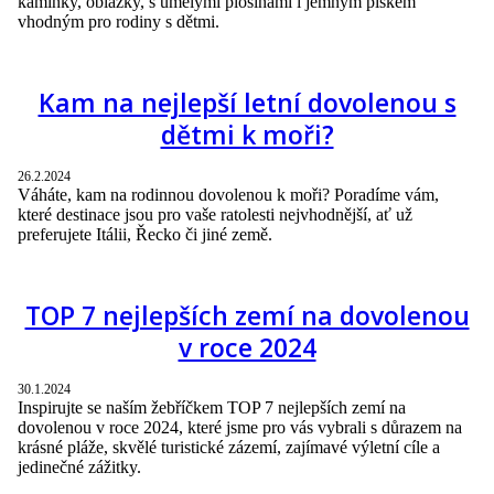
kamínky, oblázky, s umělými plošinami i jemným pískem
vhodným pro rodiny s dětmi.
Kam na nejlepší letní dovolenou s
dětmi k moři?
26.2.2024
Váháte, kam na rodinnou dovolenou k moři? Poradíme vám,
které destinace jsou pro vaše ratolesti nejvhodnější, ať už
preferujete Itálii, Řecko či jiné země.
TOP 7 nejlepších zemí na dovolenou
v roce 2024
30.1.2024
Inspirujte se naším žebříčkem TOP 7 nejlepších zemí na
dovolenou v roce 2024, které jsme pro vás vybrali s důrazem na
krásné pláže, skvělé turistické zázemí, zajímavé výletní cíle a
jedinečné zážitky.