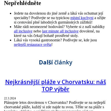
Nepřehlédněte
Jedete na dovolenou do jiné země a láká vás ochutnat její
speciality? Podívejte se na typickou
místní kuchyni
a užijte
si cestování plné lahodných gurmánských zážitků!
Máte rádi neomezené hodování? Vyberte si z naší nabídky
all inclusive
nebo
last minute all inclusive
dovolené, na
které na vás čekají bohatě prostřené stoly.
Láká vás vysoká gastronomie? Podívejte se, kde jsou
nejlepší restaurace světa
!
Další
články
Nejkrásnější pláže v Chorvatsku: náš
TOP výběr
22.3.2024
Plánujete letos dovolenou v Chorvatsku? Podívejte se na nejlepší
chorvatské pláže, každý si zde najde tu svou. Těšte se na pláže s