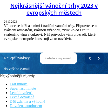
Nejkrásnější vánoční trhy 2023 v
evropských městech
24.10.2023
Vánoce se blíží a s nimi i tradiční vánoční trhy. Připravte se na
sváteční atmosféru, krásnou výzdobu, zvuk koled i chuť
svařeného vína a cukroví. Náš průvodce vám prozradí, které
evropské metropole letos stojí za to navštívit.
Nejlepší nabídky
ODEBÍRAT
do vašeho e-mailu
Nejvýhodnější zájezdy
Last minute
Super last minute
Letní dovolená
Levná dovolená
Děti zdarma a výhodně
Dovolená autobusem