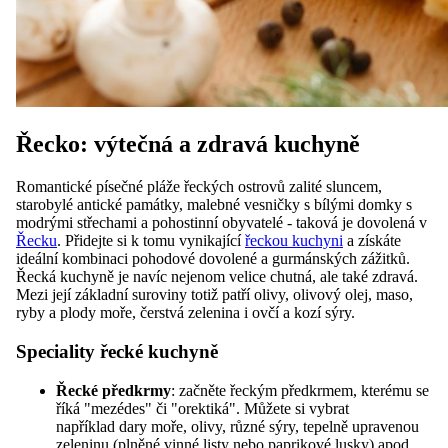
Řecko: výtečná a zdravá kuchyně
Romantické písečné pláže řeckých ostrovů zalité sluncem,
starobylé antické památky, malebné vesničky s bílými domky s
modrými střechami a pohostinní obyvatelé - taková je dovolená v
Řecku
. Přidejte si k tomu vynikající
řeckou kuchyni
a získáte
ideální kombinaci pohodové dovolené a gurmánských zážitků.
Řecká kuchyně je navíc nejenom velice chutná, ale také zdravá.
Mezi její základní suroviny totiž patří olivy, olivový olej, maso,
ryby a plody moře, čerstvá zelenina i ovčí a kozí sýry.
Speciality řecké kuchyně
Řecké předkrmy
: začněte řeckým předkrmem, kterému se
říká "mezédes" či "orektiká". Můžete si vybrat
například dary moře, olivy, různé sýry, tepelně upravenou
zeleninu (plněné vinné listy nebo paprikové lusky) apod.