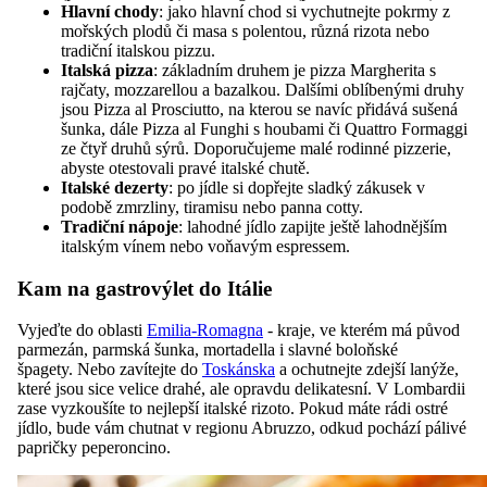
Hlavní chody
: jako hlavní chod si vychutnejte pokrmy z
mořských plodů či masa s polentou, různá rizota nebo
tradiční italskou pizzu.
Italská pizza
: základním druhem je pizza Margherita s
rajčaty, mozzarellou a bazalkou. Dalšími oblíbenými druhy
jsou Pizza al Prosciutto, na kterou se navíc přidává sušená
šunka, dále Pizza al Funghi s houbami či Quattro Formaggi
ze čtyř druhů sýrů. Doporučujeme malé rodinné pizzerie,
abyste otestovali pravé italské chutě.
Italské dezerty
: po jídle si dopřejte sladký zákusek v
podobě
zmrzliny, tiramisu nebo panna cotty.
Tradiční nápoje
: lahodné jídlo zapijte ještě lahodnějším
italským vínem nebo voňavým espressem.
Kam na gastrovýlet do Itálie
Vyjeďte do oblasti
Emilia-Romagna
- kraje, ve kterém má původ
parmezán, parmská šunka, mortadella i slavné boloňské
špagety. Nebo zavítejte do
Toskánska
a ochutnejte zdejší lanýže,
které jsou sice velice drahé, ale opravdu delikatesní. V Lombardii
zase vyzkoušíte to nejlepší italské rizoto. Pokud máte rádi ostré
jídlo, bude vám chutnat v regionu Abruzzo, odkud pochází pálivé
papričky peperoncino.