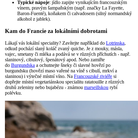
Typické nápoje
: jídlo zapijte
vynikajícím francouzským
vínem, pravým šampaňským (např. značky La Fayette,
Baron-Fuenté), koňakem či calvadosem (silný normandský
alkohol z jablek).
Kam do Francie za lokálními dobrotami
Lákají vás lokální speciality? Zavítejte například do
Lotrinska
,
odkud pochází slaný koláč zvaný quiche. Je z mouky, másla,
vajec, smetany či mléka a podává se v různých příchutích - např.
slaninový, cibulový, špenátový apod. Nebo zamiřte
do
Burgundska
a ochutnejte šneky či slavné hovězí po
burgundsku (hovězí maso vařené na víně s cibulí, mrkví a
slaninou) i výtečné místní víno. Na
Francouzské riviéře
si
dopřejte místní vegetariánskou specialitu ratatouille z různých
druhů zeleniny nebo bujabézu - známou
marseillskou
rybí
polévku.