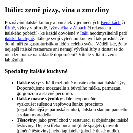
Itálie: země pizzy, vína a zmrzliny
Poznávání italské kultury a památek v jedinečných
Benátkách
či
Římě
, výlety v přírodě,
lyžovačka v Alpách
či relaxace u
italského pobřeží - ke každé dovolené v
Itálii
neodmyslitelně patří
italská kuchyně
. Itálie je svojí výtečnou kuchyní tak proslulá, že
do ní míří za gastroturistikou lidé z celého světa. Věděli jste, že ty
nejlepší italské restaurace ani nemají vývěsní štíty a dostat se do
nich lze pouze na základě doporučení? Vítejte v Itálii - zemi
labužníků.
Speciality italské kuchyně
Italské sýry
: v Itálii rozhodně musíte ochutnat italské sýry.
Doporučujeme mozzarellu z bůvolího mléka, parmezán,
gorgonzolu
a slavné pecorino.
Italské masné výrobky
: dále neopomeňte
vyzkoušet sušenou vepřovou šunku prosciutto
(nejoblíbenější je parmská šunka), italskou slaninu pancettu
a salám mortadella.
Těstoviny
: jako první chod v restauraci si objednejte italské
těstoviny. Dejte si třeba bucatini (duté špagety), ravioli
(plněné těstoviny) nebo tagliatelle (ploché tlusté nudle).