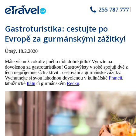
255 787 777
Gastroturistika: cestujte po
Evropě za gurmánskými zážitky!
Úterý, 18.2.2020
Máte víc než cokoliv jiného rádi dobré jídlo? Vyrazte na
dovolenou za gastroturistikou! Gastrovýlety v sobě spojují dvě z
těch nejpříjemnějších aktivit - cestování a gurmánské zážitky.
Vychutnejte si svou lahodnou dovolenou v kulinářské
Francii
,
labužnické
Itálii
či gurmánském
Řecku
.