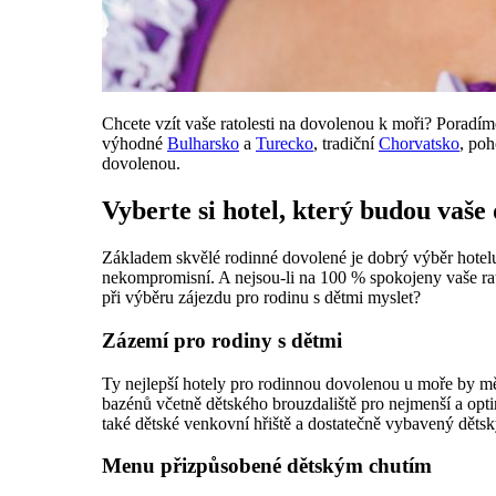
Chcete vzít vaše ratolesti na dovolenou k moři? Poradím
výhodné
Bulharsko
a
Turecko
, tradiční
Chorvatsko
, po
dovolenou.
Vyberte si hotel, který budou vaše 
Základem skvělé rodinné dovolené je dobrý výběr hotelu
nekompromisní. A nejsou-li na 100 % spokojeny vaše rato
při výběru zájezdu pro rodinu s dětmi myslet?
Zázemí pro rodiny s dětmi
Ty nejlepší hotely pro rodinnou dovolenou u moře by mě
bazénů včetně dětského brouzdaliště pro nejmenší a opti
také dětské venkovní hřiště a dostatečně vybavený dětsk
Menu přizpůsobené dětským chutím