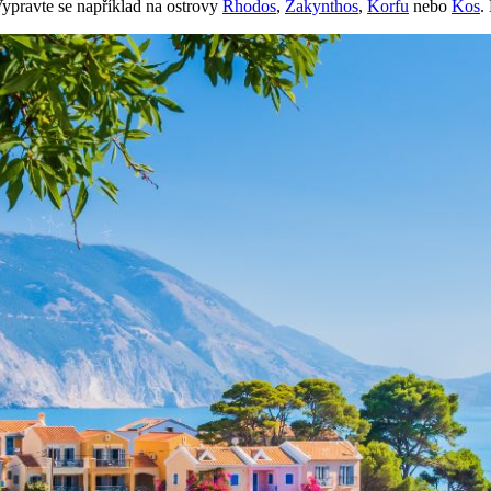
ypravte se například na ostrovy
Rhodos
,
Zakynthos
,
Korfu
nebo
Kos
.