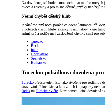
Na dovolené jistě budete moct ochutnat mnoho nových jíd
ovoce a zeleniny a pro mlsné dětské jazýčky nabízejí tol
Nesmí chybět dětský klub
Ideální rodinný hotel pořádá celodenní animace, při kter
v hotelech vlastní kluby s českými animátory, které fun
animátorů a rodiče mají zasloužené chvilky sami pro seb
Turecko
Řecko
Itálie
Chorvatsko
Španělsko
Bulharsko
Turecko: pohádková dovolená pro 
Turecko
představuje místo jako stvořené pro rodinnou do
stravování all inclusive a řada z nich i aquaparky nebo
Belek
na
Turecké riviéře
. Nezapomenutelná dovolená s o