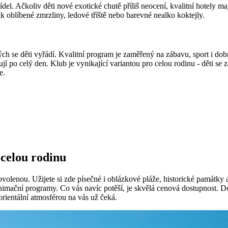
el. Ačkoliv děti nové exotické chutě příliš neocení, kvalitní hotely 
ik oblíbené zmrzliny, ledové tříště nebo barevné nealko koktejly.
ých se děti vyřádí. Kvalitní program je zaměřený na zábavu, sport i dob
gují po celý den. Klub je vynikající variantou pro celou rodinu - děti
e.
celou rodinu
volenou. Užijete si zde písečné i oblázkové pláže, historické památky 
 animační programy. Co vás navíc potěší, je skvělá cenová dostupnost. 
rientální atmosférou na vás už čeká.