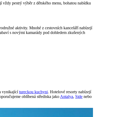
mají vždy pestrý výběr z dětského menu, bohatou nabídku
rodružné aktivity. Mnohé z cestovních kanceláří nabízejí
 se zabaví s novými kamarády pod dohledem zkušených
a vynikající
tureckou kuchyni
. Hotelové resorty nabízejí
Doporučujeme oblíbená střediska jako
Antalya
,
Side
nebo