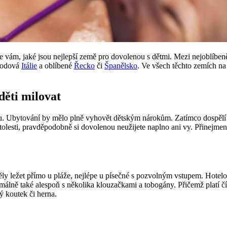
e vám, jaké jsou nejlepší země pro dovolenou s dětmi. Mezi nejoblíbeně
hodová
Itálie
a oblíbené
Řecko
či
Španělsko
. Ve všech těchto zemích na
děti milovat
. Ubytování by mělo plně vyhovět dětským nárokům. Zatímco dospělí do
lesti, pravděpodobně si dovolenou neužijete naplno ani vy. Přinejmenším
ly ležet přímo u pláže, nejlépe u písečné s pozvolným vstupem. Hotel
málně také alespoň s několika klouzačkami a tobogány. Přičemž platí čí
ý koutek či herna.